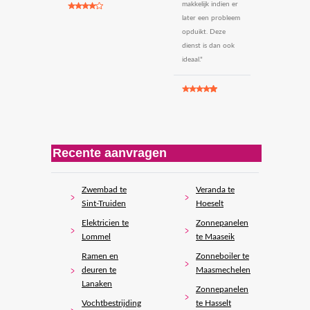
makkelijk indien er
later een probleem
opduikt. Deze
dienst is dan ook
ideaal."
Recente aanvragen
Zwembad te
Veranda te
Sint-Truiden
Hoeselt
Elektricien te
Zonnepanelen
Lommel
te Maaseik
Ramen en
Zonneboiler te
deuren te
Maasmechelen
Lanaken
Zonnepanelen
Vochtbestrijding
te Hasselt