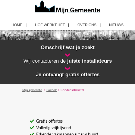
HOME
HOE WERKT HET
OVER ONS
NIEUWS
Omschrijf wat je zoekt
Wij contacteren de
juiste installateurs
Je ontvangt gratis offertes
Mijn gemeente
>
Bocholt
> Condensatieketel
Gratis offertes
Volledig vrijblijvend
Erkende vakmannen uit uw buurt