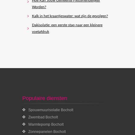
Hoe Kan Jouw Gemeente Fietsvriendelijker
Worden?
Kalk in het kraantjeswater: wat zijn de gevolgen?
Dakisolatie: een eerste stap naar een kleinere
voetafdruk
Populaire diensten
Spouwmuurisolatie Bocholt
Zwembad Bocholt
Warmtepomp Bocholt
Zonnepanelen Bocholt