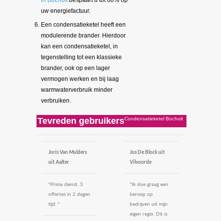
in Bocholt
bespaart u tot 60% op
uw energiefactuur.
Een condensatieketel heeft een
modulerende brander. Hierdoor
kan een condensatieketel, in
tegenstelling tot een klassieke
brander, ook op een lager
vermogen werken en bij laag
warmwaterverbruik minder
verbruiken.
Tevreden gebruikers
Condensatieketel Bocholt
Joris Van Mulders
Jos De Block uit
uit Aalter
Vilvoorde
"Prima dienst. 3
"Ik doe graag een
offertes in 2 dagen
beroep op
tijd. "
bedrijven uit mijn
eigen regio. Dit is