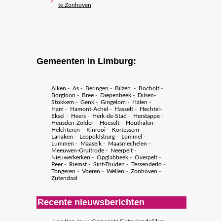
te Zonhoven
Gemeenten in Limburg:
Alken
-
As
-
Beringen
-
Bilzen
-
Bocholt
-
Borgloon
-
Bree
-
Diepenbeek
-
Dilsen-
Stokkem
-
Genk
-
Gingelom
-
Halen
-
Ham
-
Hamont-Achel
-
Hasselt
-
Hechtel-
Eksel
-
Heers
-
Herk-de-Stad
-
Herstappe
-
Heusden-Zolder
-
Hoeselt
-
Houthalen-
Helchteren
-
Kinrooi
-
Kortessem
-
Lanaken
-
Leopoldsburg
-
Lommel
-
Lummen
-
Maaseik
-
Maasmechelen
-
Meeuwen-Gruitrode
-
Neerpelt
-
Nieuwerkerken
-
Opglabbeek
-
Overpelt
-
Peer
-
Riemst
-
Sint-Truiden
-
Tessenderlo
-
Tongeren
-
Voeren
-
Wellen
-
Zonhoven
-
Zutendaal
Recente nieuwsberichten